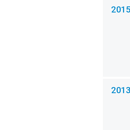
201
201