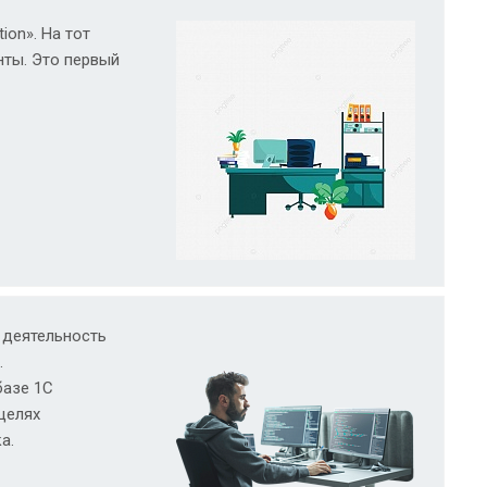
on». На тот
нты. Это первый
 деятельность
.
базе 1С
целях
а.