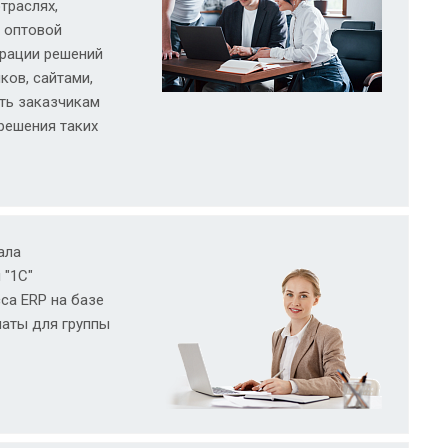
траслях,
я оптовой
грации решений
ов, сайтами,
ть заказчикам
решения таких
ала
 "1С"
са ERP на базе
маты для группы