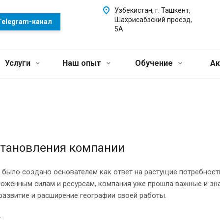
Узбекистан, г. Ташкент,
Шахрисабзский проезд,
Telegram-канал
5А
Услуги
Наш опыт
Обучение
Ак
становления компании
было создано основателем как ответ на растущие потребности 
оженным силам и ресурсам, компания уже прошла важные и зна
развитие и расширение географии своей работы.
: