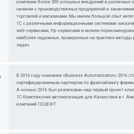
компании более 300 успешных внедрений в различных о
начиная с производственных предприятий и заканчива
торговлей и магазинами. Мы имеем большой опыт инте
1С с различными информационными системами заказчик
web-сервисами, ftp-сервисами и можем порекомендова
наиболее надежные, проверенные на практике методы 
задач.
6
В 2016 году компания «Business Automatization» 2016 cт
сертифицированным партнером по франчайзингу фирмы
А осенью 2016 был реализован наш первый проект клас
1C:Комплексная автоматизация для Казахстана в г. Ал
компаний ГЕШЕФТ