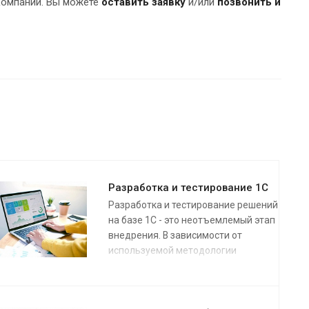
компании. Вы можете
оставить заявку
и/или
позвонить и
Разработка и тестирование 1С
Разработка и тестирование решений
на базе 1С - это неотъемлемый этап
внедрения. В зависимости от
используемой методологии
выполнения разработки, это может
быть один большой этап или череда
итераций (спринтов).