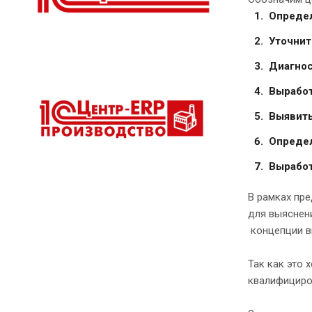
Определ
Уточнит
Диагнос
Выработ
Выявить
Определ
Выработ
В рамках пр
для выяснени
концепции в
Так как это 
квалифициро