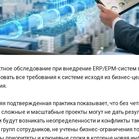
тное обследование при внедрение ERP/EPM-систем по
овать все требования к системе исходя из бизнес-це
ия.
я подтвержденная практика показывает, что без четк
сложные и масштабные проекты могут не дать результ
и будут возникать неопределенности и конфликты та
групп сотрудников, не учтены бизнес-ограничения то
ы приоритеты и ключевые сроки в которые новая ин