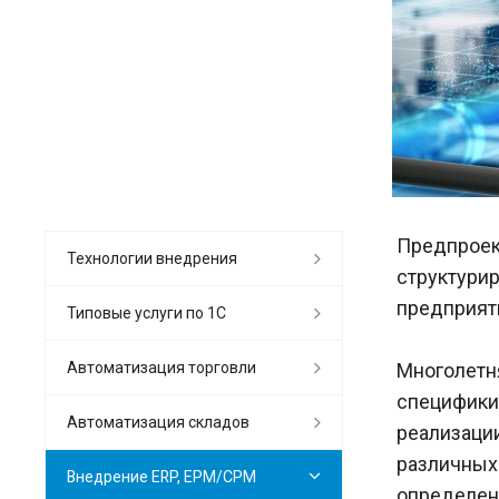
Предпроек
Технологии внедрения
структурир
предприят
Типовые услуги по 1С
Автоматизация торговли
Многолетня
специфики 
Автоматизация складов
реализаци
различных 
Внедрение ERP, EPM/CPM
определен