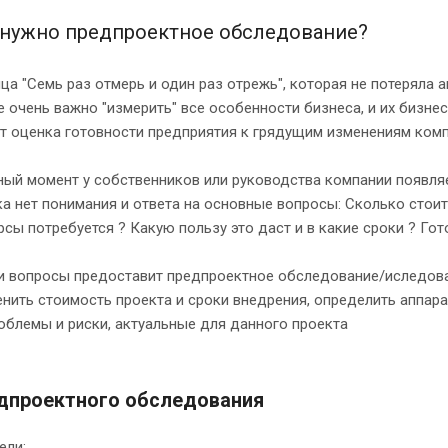
 нужно предпроектное обследование?
ца "Семь раз отмерь и один раз отрежь", которая не потеряла а
е очень важно "измерить" все особенности бизнеса, и их бизн
ет оценка готовности предприятия к грядущим изменениям комп
ный момент у собственников или руководства компании появля
а нет понимания и ответа на основные вопросы: Сколько стои
рсы потребуется ? Какую пользу это даст и в какие сроки ? Го
ти вопросы предоставит предпроектное обследование/иследова
енить стоимость проекта и сроки внедрения, определить аппа
облемы и риски, актуальные для данного проекта
дпроектного обследования
ели: