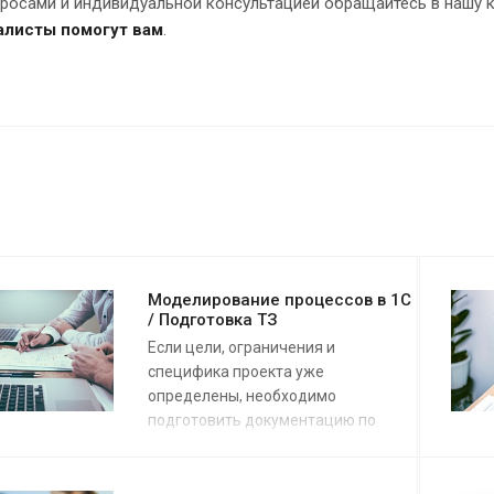
просами и индивидуальной консультацией обращайтесь в нашу 
алисты помогут вам
.
Моделирование процессов в 1С
/ Подготовка ТЗ
Если цели, ограничения и
специфика проекта уже
определены, необходимо
подготовить документацию по
проекту, которая обеспечит
получение нужного результата.
Но как подготовить документацию,