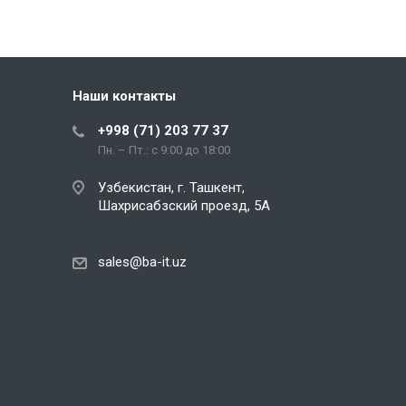
тестовых сценариев и выполнения
формализованных встреч по
приему-передаче результатов
работ.
Наши контакты
+998 (71) 203 77 37
Пн. – Пт.: с 9:00 до 18:00
Узбекистан, г. Ташкент,
Шахрисабзский проезд, 5А
sales@ba-it.uz