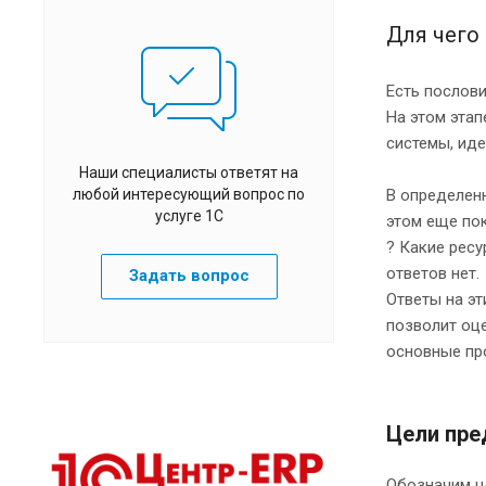
Для чего
Есть послови
На этом этап
системы, ид
Наши специалисты ответят на
любой интересующий вопрос по
В определен
услуге 1С
этом еще пок
? Какие ресу
ответов нет.
Задать вопрос
Ответы на э
позволит оц
основные пр
Цели пре
Обозначим ц