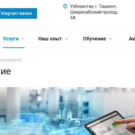
Узбекистан, г. Ташкент,
Шахрисабзский проезд,
Telegram-канал
5А
Услуги
Наш опыт
Обучение
Ак
бследование
ние