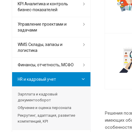
KPI Аналитика и контроль
бизнес-показателей
Управление проектами и
задачами
WMS Склады, запасы и
логистика
Финансы, отчетность, МСФО
HR и кадровый учет
Зарплата и кадровый
документооборот
Обучение и оценка персонала
Решения позв
Рекрутинг, адаптация, развитие
имеющих обо
компетенций, KPI
особенностя