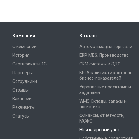
Компания
Каталог
О компании
Автоматизация торговли
История
ERP, MES, Производство
Сертификаты 1С
CRM системы и ЭДО
Партнеры
KPI Аналитика и контроль
бизнес-показателей
Сотрудники
Управление проектами и
Отзывы
задачами
Вакансии
WMS Склады, запасы и
логистика
Реквизиты
Финансы, отчетность,
Статусы
МСФО
HR и кадровый учет
Собственные доработки и