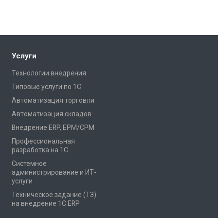
Услуги
Технологии внедрения
Типовые услуги по 1С
Автоматизация торговли
Автоматизация складов
Внедрение ERP, EPM/CPM
Профессиональная
разработка на 1С
Системное
администрирование и ИТ-
услуги
Техническое задание (ТЗ)
на внедрение 1С:ERP