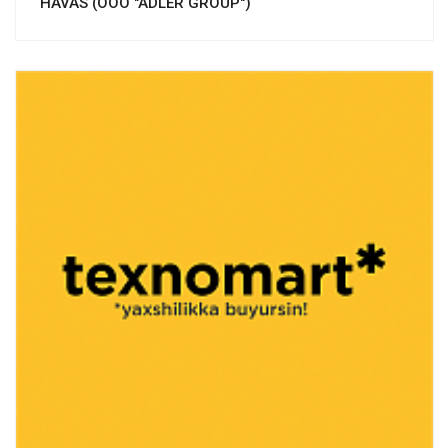
HAVAS (OOO "ADLER GROUP")
Смотреть проект