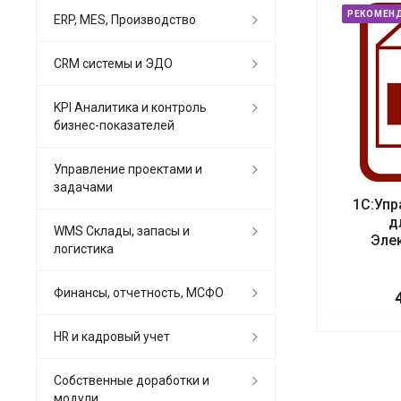
РЕКОМЕН
ERP, MES, Производство
CRM системы и ЭДО
KPI Аналитика и контроль
бизнес-показателей
Управление проектами и
задачами
1С:Упр
д
WMS Склады, запасы и
Эле
логистика
Финансы, отчетность, МСФО
HR и кадровый учет
Собственные доработки и
модули