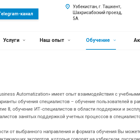
Узбекистан, г. Ташкент,
Шахрисабзский проезд,
Telegram-канал
5А
Услуги
Наш опыт
Обучение
Ак
siness Automatization» имеет опыт взаимодействия с учебным
арианты обучения специалистов – обучение пользователей в р
ие 8, обучение ИТ-специалистов в области поддержки и экспл
иалистов занятых поддержкой учетных процессов в специалист
ости от выбранного направления и формата обучения Вы может
актикующих экспертов, которые говорят на узбекском, русском