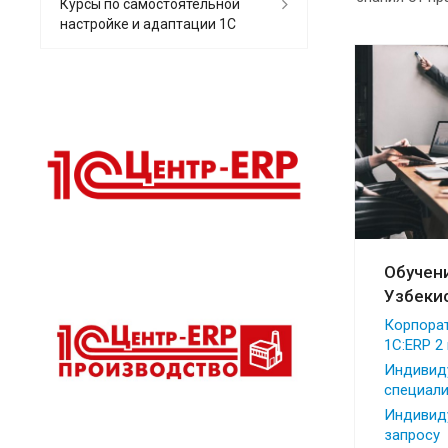
Курсы по самостоятельной
настройке и адаптации 1С
Обучени
Узбеки
Корпора
1С:ERP 2
Индивид
специали
Индивид
запросу