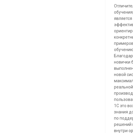
Отличите
обучения
является
эффектив
ориентир
конкретн
примеров
обучению
Благодар
новички 
выполнен
новой сис
максимал
реальной 
производ
пользова
1С это в
знания д
по подде
решений 
внутри о