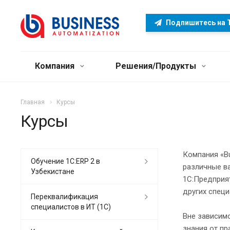
Подпишитесь на 
Компания
Решения/Продукты
Главная
Курсы
Курсы
Компания «Bu
Обучение 1С:ERP 2 в
различные в
Узбекистане
1С:Предприят
других спец
Переквалификация
специалистов в ИТ (1C)
Вне зависим
знания от пр