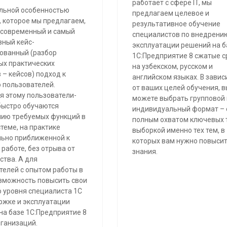
работает с сфере IT, мы
льной особенностью
предлагаем целевое и
, которое мы предлагаем,
результативное обучение
 современный и самый
специалистов по внедрени
ный кейс-
эксплуатации решений на б
ованный (разбор
1С:Предприятие 8 сжатые с
ых практических
на узбекском, русском и
 – кейсов) подход к
английском языках. В зави
 пользователей.
от ваших целей обучения, в
я этому пользователи-
можете выбрать групповой
быстро обучаются
индивидуальный формат – 
ию требуемых функций в
полным охватом ключевых 
теме, на практике
выборкой именно тех тем, в
ьно приближенной к
которых вам нужно повысит
работе, без отрыва от
знания.
ства. А для
телей с опытом работы в
озможность повысить свои
о уровня специалиста 1С
ржке и эксплуатации
на базе 1С:Предприятие 8
рганизаций.