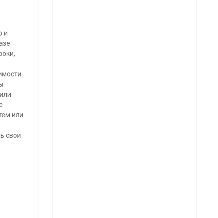
ю и
азе
роки,
симости
ы
 или
с
тем или
ь свои