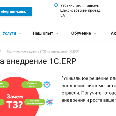
Узбекистан, г. Ташкент,
Шахрисабзский проезд,
Telegram-канал
5А
Услуги
Наш опыт
Обучение
Ак
P
Техническое задание (ТЗ) на внедрение 1С:ERP
на внедрение 1С:ERP
"Уникальное решение дл
внедрения системы авто
отрасли. Получите готов
внедрения и роста вашег