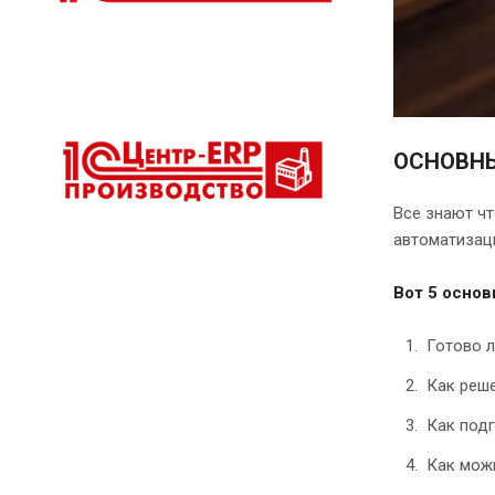
ОСНОВНЫ
Все знают чт
автоматизац
Вот 5 осно
Готово л
Как реше
Как под
Как мож