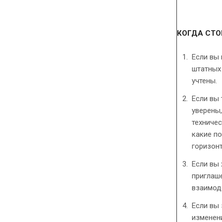
КОГДА СТО
Если вы
штатных 
учтены.
Если вы 
уверены,
техничес
какие по
горизон
Если вы
приглаш
взаимод
Если вы 
изменени