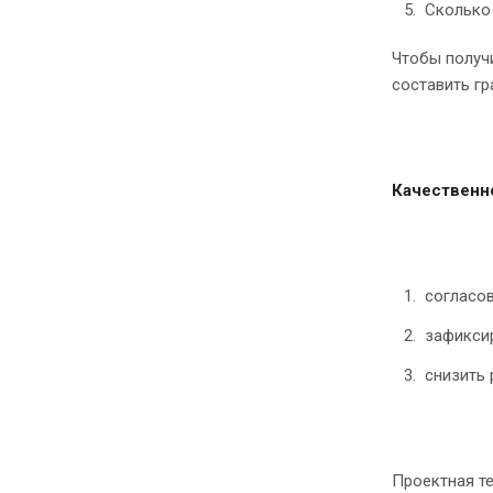
Сколько 
Чтобы получ
составить гр
Качественн
согласов
зафиксир
снизить
Проектная т