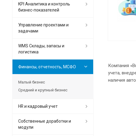
KPI Аналитика и контроль
бизнес-показателей
Управление проектами и
задачами
WMS Склады, запасы и
логистика
Компания «Bu
Финансы, отчетность, МСФО
учета, внед
наличия авт
Малый бизнес
Средний и крупный бизнес
HR и кадровый учет
Собственные доработки и
модули