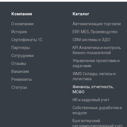
Компания
Каталог
О компании
Автоматизация торговли
История
ERP, MES, Производство
Сертификаты 1С
CRM системы и ЭДО
Партнеры
KPI Аналитика и контроль
бизнес-показателей
Сотрудники
Управление проектами и
Отзывы
задачами
Вакансии
WMS Склады, запасы и
логистика
Реквизиты
Финансы, отчетность,
Статусы
МСФО
HR и кадровый учет
Собственные доработки и
модули
Бухгалтерский
регламентированный учёт