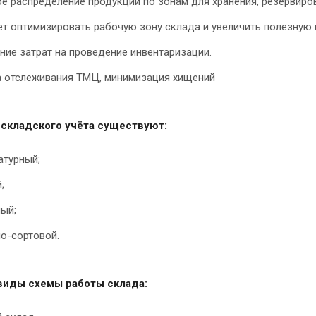
е распределение продукции по зонам для хранения, резервиро
ет оптимизировать рабочую зону склада и увеличить полезную
ие затрат на проведение инвентаризации.
а отслеживания ТМЦ, минимизация хищений
 складского учёта существуют:
атурный;
;
ый;
о-сортовой.
виды схемы работы склада: