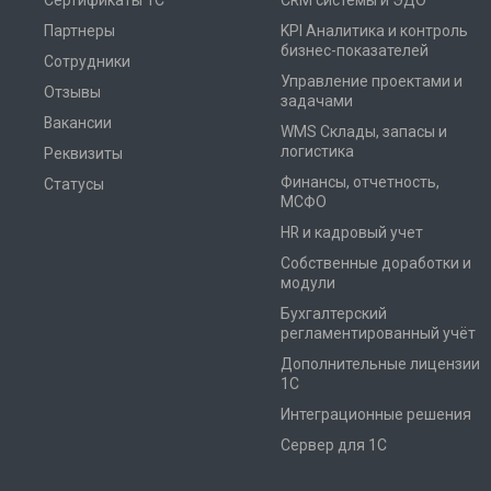
Сертификаты 1С
CRM системы и ЭДО
Партнеры
KPI Аналитика и контроль
бизнес-показателей
Сотрудники
Управление проектами и
Отзывы
задачами
Вакансии
WMS Склады, запасы и
логистика
Реквизиты
Финансы, отчетность,
Статусы
МСФО
HR и кадровый учет
Собственные доработки и
модули
Бухгалтерский
регламентированный учёт
Дополнительные лицензии
1С
Интеграционные решения
Сервер для 1С