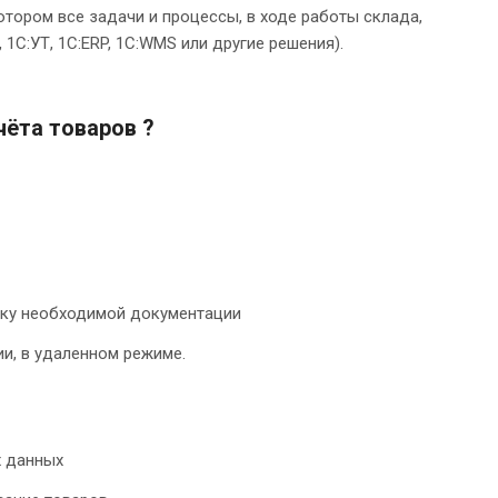
отором все задачи и процессы, в ходе работы склада,
1С:УТ, 1С:ERP, 1С:WMS или другие решения).
чёта товаров ?
овку необходимой документации
и, в удаленном режиме.
х данных