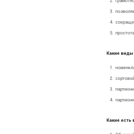
грамотно
позволя
сокращен
простот
Какие виды
номенкл
сортовой
партионн
партионн
Какие есть 