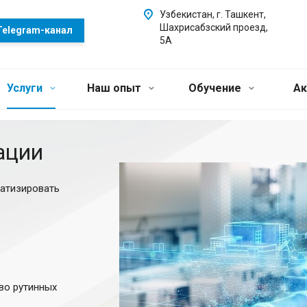
Узбекистан, г. Ташкент,
Шахрисабзский проезд,
Telegram-канал
5А
Услуги
Наш опыт
Обучение
Ак
ации
матизировать
во рутинных