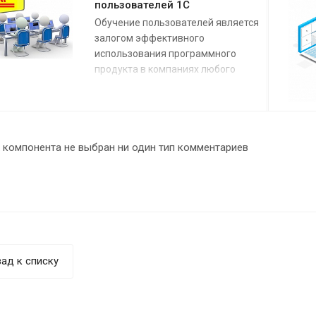
пользователей 1С
Обучение пользователей является
залогом эффективного
использования программного
продукта в компаниях любого
масштаба! Именно поэтому мы
уделяем внимание предоставлению
услуг по обучению пользователей
1С в различных форматах - от
 компонента не выбран ни один тип комментариев
удаленных видеокурсов, до
индивидуальных занятий на местах.
Расскажите нам о ваших
потребностях в обучении
пользователей, и, мы предложим
оптимальное решение!
ад к списку