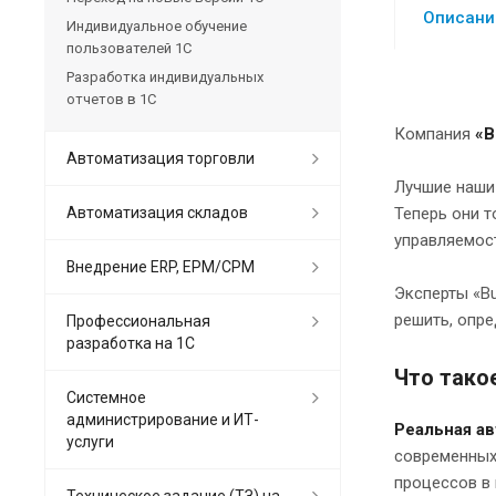
Описани
Индивидуальное обучение
пользователей 1С
Разработка индивидуальных
отчетов в 1С
Компания
«B
Автоматизация торговли
Лучшие наши
Автоматизация складов
Теперь они т
управляемост
Внедрение ERP, EPM/CPM
Эксперты «Bu
решить, опр
Профессиональная
разработка на 1С
Что тако
Системное
администрирование и ИТ-
Реальная а
услуги
современных
процессов в 