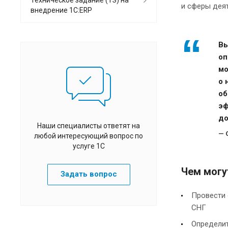
Техническое задание (ТЗ) на
и сферы деят
внедрение 1С:ERP
Вы
оп
мо
о 
об
эф
до
Наши специалисты ответят на
любой интересующий вопрос по
услуге 1С
Чем могу
Задать вопрос
Провести 
СНГ
Определит