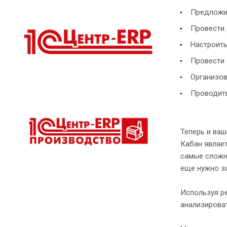
Предложит
Провести 
Настроить
Провести 
Организов
Проводить
Теперь и ва
Кабан являет
самые сложны
еще нужно з
Используя р
анализирова