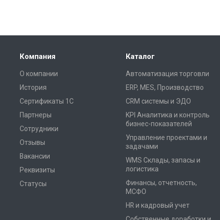
Компания
Каталог
О компании
Автоматизация торговли
История
ERP, MES, Производство
Сертификаты 1С
CRM системы и ЭДО
Партнеры
KPI Аналитика и контроль
бизнес-показателей
Сотрудники
Управление проектами и
Отзывы
задачами
Вакансии
WMS Склады, запасы и
логистика
Реквизиты
Финансы, отчетность,
Статусы
МСФО
HR и кадровый учет
Собственные доработки и