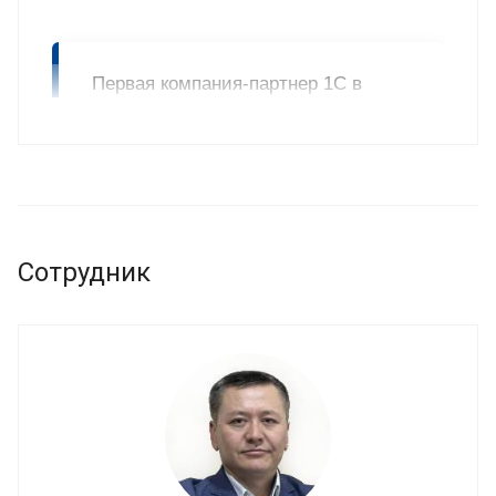
Первая компания-партнер 1С в
Узбекистане получила статусы
"1С:Центр ERP"
от фирмы 1С,
подтвердив наличие полного
набора компетенций у своих
специалистов и доступность
экспертных знаний по
Сотрудник
автоматизации корпоративных
клиентов.
Узнать больше