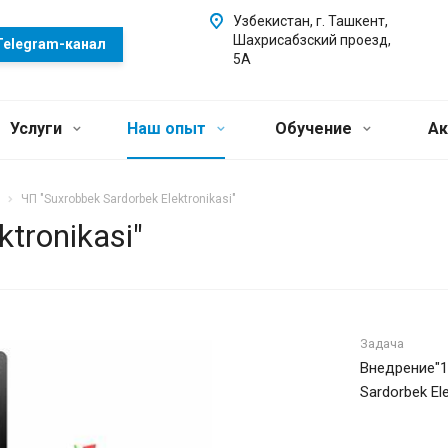
Узбекистан, г. Ташкент,
Шахрисабзский проезд,
Telegram-канал
5А
Услуги
Наш опыт
Обучение
Ак
ЧП "Suxrobbek Sardorbek Elektronikasi"
tronikasi"
Задача
Внедрение"1
Sardorbek Ele