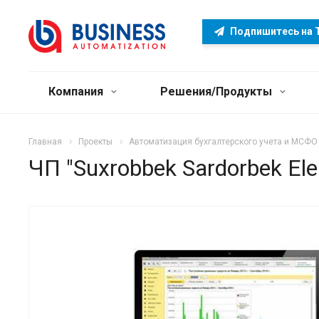
Подпишитесь на 
Компания
Решения/Продукты
Главная
Проекты
Автоматизация бухгалтерского учета и МСФО
ЧП "Suxrobbek Sardorbek Elek