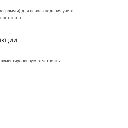
рограммы) для начала ведения учета
х остатков
кции:
егламентированную отчетность