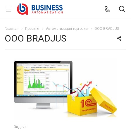
Главная
Проекты
Автоматизация торговли
OOO BRADJUS
OOO BRADJUS
Задача